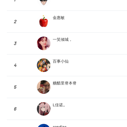
金惠敏
2
一笑倾城，
3
百事小仙
4
糖醋里脊本脊
5
L佳诺_
6
candies