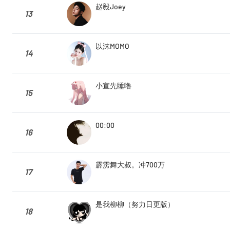
赵毅Joey
13
以沫MOMO
14
小宣先睡噜
15
00:00
16
霹雳舞大叔。冲700万
17
是我柳柳（努力日更版）
18