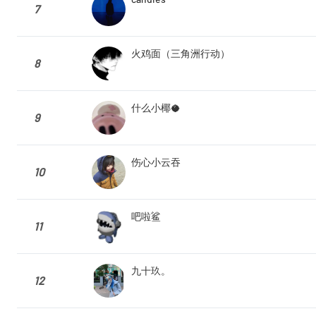
7
火鸡面（三角洲行动）
8
什么小椰🥥
9
伤心小云吞
10
吧啦鲨
11
九十玖。
12