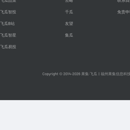
飞瓜品策
云略
联系我
飞瓜智投
千瓜
免责申
飞瓜B站
友望
飞瓜智星
集瓜
飞瓜易投
Copyright © 2014-2026 果集·飞瓜
|
福州果集信息科