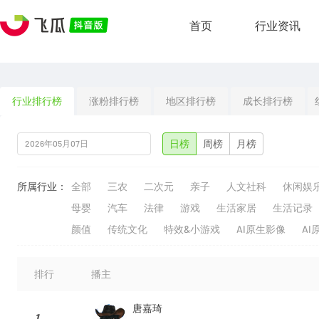
首页
行业资讯
行业排行榜
涨粉排行榜
地区排行榜
成长排行榜
日榜
周榜
月榜
所属行业：
全部
三农
二次元
亲子
人文社科
休闲娱
母婴
汽车
法律
游戏
生活家居
生活记录
颜值
传统文化
特效&小游戏
AI原生影像
AI
排行
播主
唐嘉琦
1