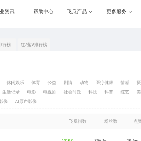
业资讯
帮助中心
飞瓜产品
更多服务
排行榜
红/蓝V排行榜
休闲娱乐
体育
公益
剧情
动物
医疗健康
情感
摄
生活记录
电影
电视剧
社会时政
科技
科普
综艺
美
生影像
AI原声影像
飞瓜指数
粉丝数
点
1018.0
394.1w
29.4w