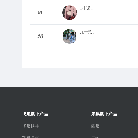
L佳诺_
19
九十玖。
20
飞瓜旗下产品
果集旗下产品
飞瓜快手
西瓜