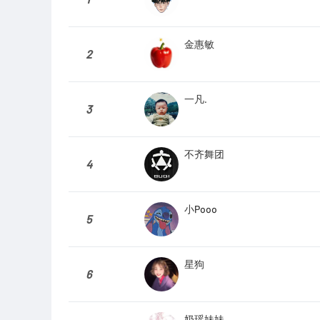
金惠敏
2
一凡.
3
不齐舞团
4
小Pooo
5
星狗
6
奶瑶妹妹