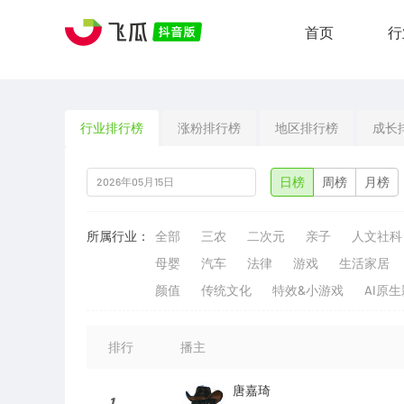
首页
行
行业排行榜
涨粉排行榜
地区排行榜
成长
日榜
周榜
月榜
所属行业：
全部
三农
二次元
亲子
人文社科
母婴
汽车
法律
游戏
生活家居
颜值
传统文化
特效&小游戏
AI原
排行
播主
唐嘉琦
1