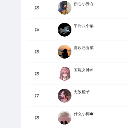
伤心小云吞
13
半斤八个梁
14
喜欢吃香菜
15
宝妮女神🎀
16
无敌橙子
17
什么小椰🥥
18