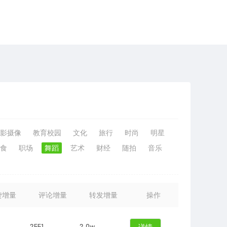
影摄像
教育校园
文化
旅行
时尚
明星
食
职场
舞蹈
艺术
财经
随拍
音乐
赞增量
评论增量
转发增量
操作
2551
2.0w