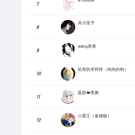
7
井川里予
8
wang唐唐
9
机智的羊咩咩（肉肉的狗）
10
荔枝🐖果酱
11
小霸王（备婚版）
12