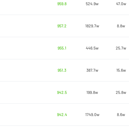
959.8
524.9w
47.0w
957.2
1829.7w
8.8w
955.1
446.5w
25.7w
951.3
387.7w
15.6w
942.5
199.8w
25.8w
942.4
1749.0w
8.6w