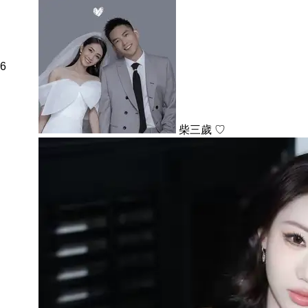
6
柴三歲 ♡