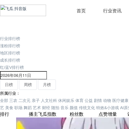
首页
行业资讯
行业排行榜
涨粉排行榜
地区排行榜
成长排行榜
红/蓝V排行榜
日榜
周榜
月榜
所属行业：
全部
三农
二次元
亲子
人文社科
休闲娱乐
体育
公益
剧情
动物
医疗健康
艺
美食
职场
舞蹈
艺术
财经
随拍
音乐
颜值
传统文化
特效&小游戏
AI
排行
播主
飞瓜指数
粉丝数
点赞增量