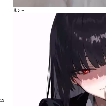
儿📿～
13