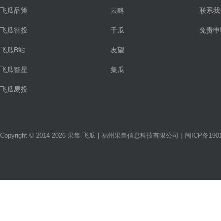
飞瓜品策
云略
联系我
飞瓜智投
千瓜
免责申
飞瓜B站
友望
飞瓜智星
集瓜
飞瓜易投
Copyright © 2014-2026 果集·飞瓜
|
福州果集信息科技有限公司
|
闽ICP备1901