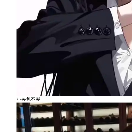
小哭包不哭