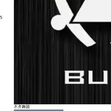
5
不齐舞团