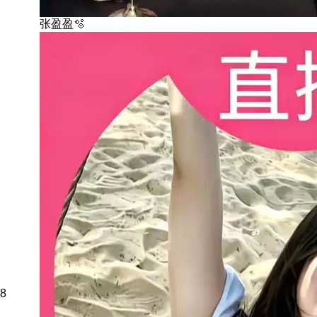
张盈盈🫧
8