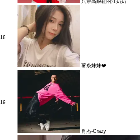
只穿高跟鞋的汪奶奶
18
薯条妹妹❤️
19
肖杰-Crazy