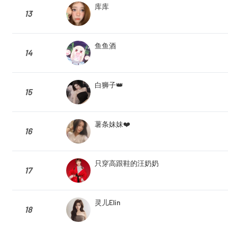
库库
13
鱼鱼酒
14
白狮子👑
15
薯条妹妹❤️
16
只穿高跟鞋的汪奶奶
17
灵儿Elin
18