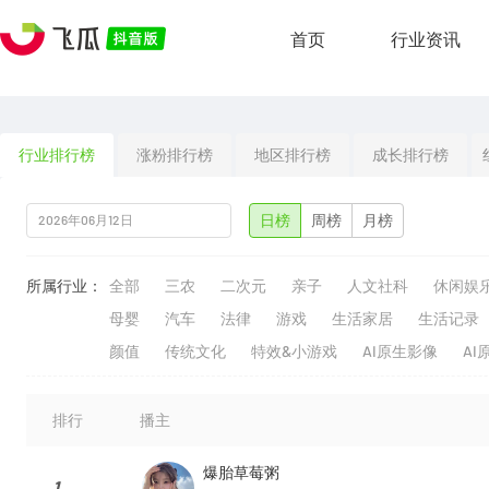
首页
行业资讯
行业排行榜
涨粉排行榜
地区排行榜
成长排行榜
日榜
周榜
月榜
所属行业：
全部
三农
二次元
亲子
人文社科
休闲娱
母婴
汽车
法律
游戏
生活家居
生活记录
颜值
传统文化
特效&小游戏
AI原生影像
AI
排行
播主
爆胎草莓粥
1