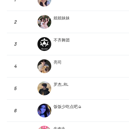
姐姐妹妹
2
不齐舞团
3
亮司
4
罗杰_RL
5
饭饭少吃点吧🍙
6
牛肉丸