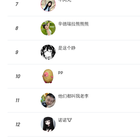
7
辛德瑞拉熊熊熊
8
是这个静
9
pp
10
他们都叫我老李
11
诺诺🐮
12