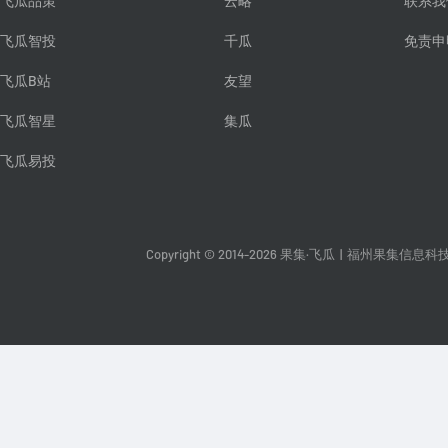
飞瓜品策
云略
联系我
飞瓜智投
千瓜
免责申
飞瓜B站
友望
飞瓜智星
集瓜
飞瓜易投
Copyright © 2014-2026 果集·飞瓜
|
福州果集信息科