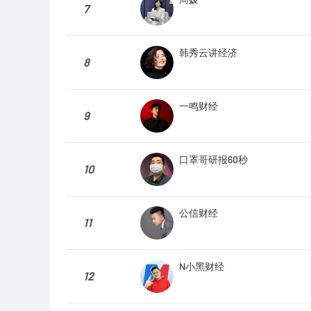
7
韩秀云讲经济
8
一鸣财经
9
口罩哥研报60秒
10
公信财经
11
N小黑财经
12