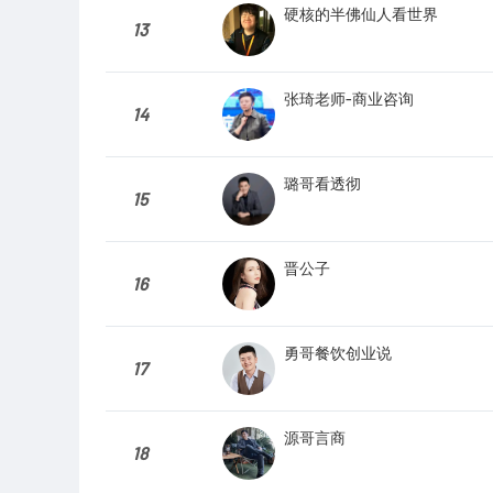
硬核的半佛仙人看世界
13
张琦老师-商业咨询
14
璐哥看透彻
15
晋公子
16
勇哥餐饮创业说
17
源哥言商
18