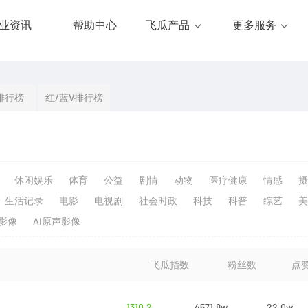
业资讯
帮助中心
飞瓜产品
更多服务
排行榜
红/蓝V排行榜
休闲娱乐
体育
公益
剧情
动物
医疗健康
情感
摄
生活记录
电影
电视剧
社会时政
科技
科普
综艺
美
生影像
AI原声影像
飞瓜指数
粉丝数
点
1310.2
4571.8w
22.0w