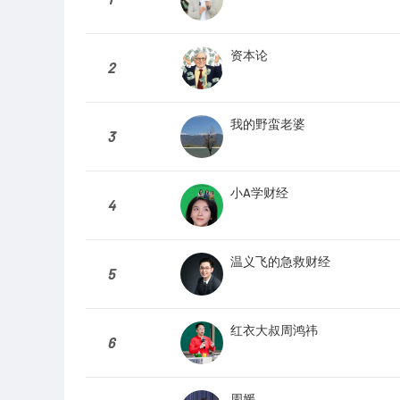
资本论
2
我的野蛮老婆
3
小A学财经
4
温义飞的急救财经
5
红衣大叔周鸿祎
6
周媛