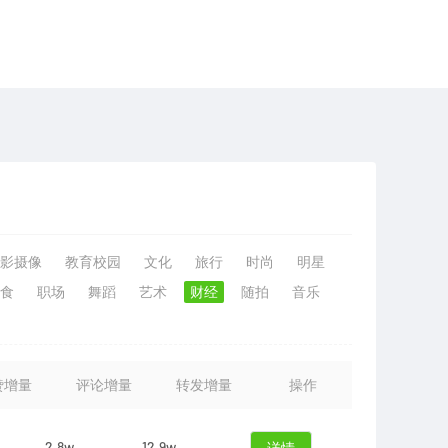
影摄像
教育校园
文化
旅行
时尚
明星
食
职场
舞蹈
艺术
财经
随拍
音乐
赞增量
评论增量
转发增量
操作
2.8w
12.9w