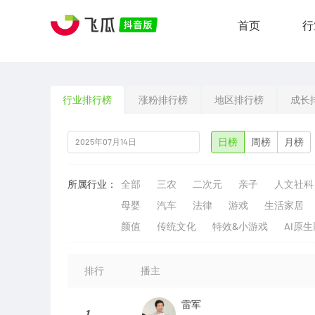
首页
行
行业排行榜
涨粉排行榜
地区排行榜
成长
日榜
周榜
月榜
所属行业：
全部
三农
二次元
亲子
人文社科
母婴
汽车
法律
游戏
生活家居
颜值
传统文化
特效&小游戏
AI原
排行
播主
雷军
1