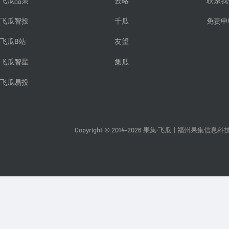
飞瓜品策
云略
联系我
飞瓜智投
千瓜
免责申
飞瓜B站
友望
飞瓜智星
集瓜
飞瓜易投
Copyright © 2014-2026 果集·飞瓜
|
福州果集信息科