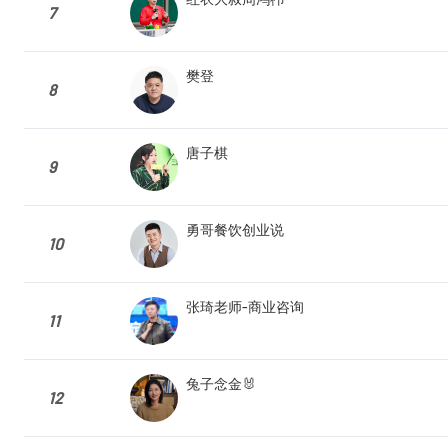
7
樊登
8
唐子棋
9
勇哥餐饮创业说
10
张琦老师-商业咨询
11
兔子念金🐰
12