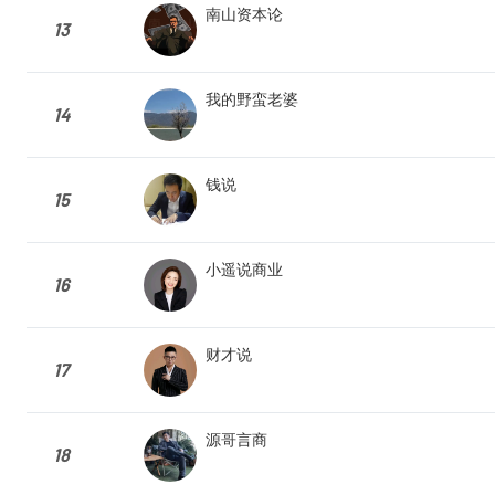
南山资本论
13
我的野蛮老婆
14
钱说
15
小遥说商业
16
财才说
17
源哥言商
18