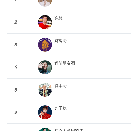
狗总
2
财富论
3
程前朋友圈
4
资本论
5
丸子妹
6
红衣大叔周鸿祎