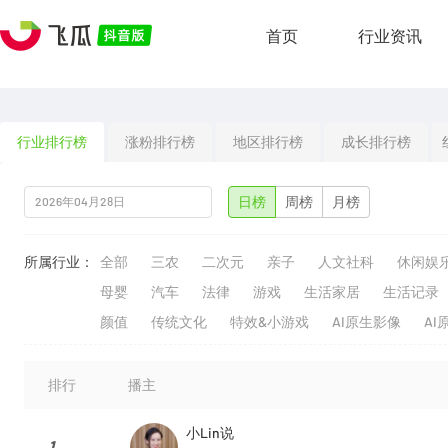
首页
行业资讯
行业排行榜
涨粉排行榜
地区排行榜
成长排行榜
日榜
周榜
月榜
所属行业：
全部
三农
二次元
亲子
人文社科
休闲娱
母婴
汽车
法律
游戏
生活家居
生活记录
颜值
传统文化
特效&小游戏
AI原生影像
AI
排行
播主
小Lin说
1