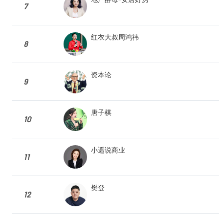
7
红衣大叔周鸿祎
8
资本论
9
唐子棋
10
小遥说商业
11
樊登
12