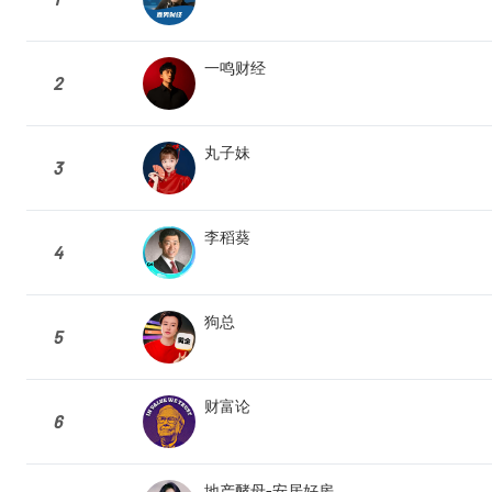
一鸣财经
2
丸子妹
3
李稻葵
4
狗总
5
财富论
6
地产酵母-安居好房