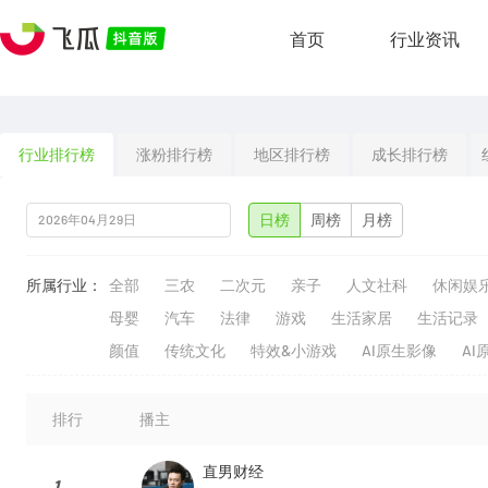
首页
行业资讯
行业排行榜
涨粉排行榜
地区排行榜
成长排行榜
日榜
周榜
月榜
所属行业：
全部
三农
二次元
亲子
人文社科
休闲娱
母婴
汽车
法律
游戏
生活家居
生活记录
颜值
传统文化
特效&小游戏
AI原生影像
AI
排行
播主
直男财经
1