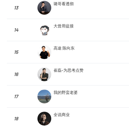
璐哥看透彻
13
大曾用盆接
14
高途 陈向东
15
崔磊-为思考点赞
16
我的野蛮老婆
17
全说商业
18