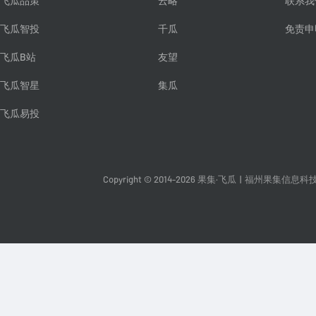
飞瓜品策
云略
联系我
飞瓜智投
千瓜
免责申
飞瓜B站
友望
飞瓜智星
集瓜
飞瓜易投
Copyright © 2014-2026 果集·飞瓜
|
福州果集信息科