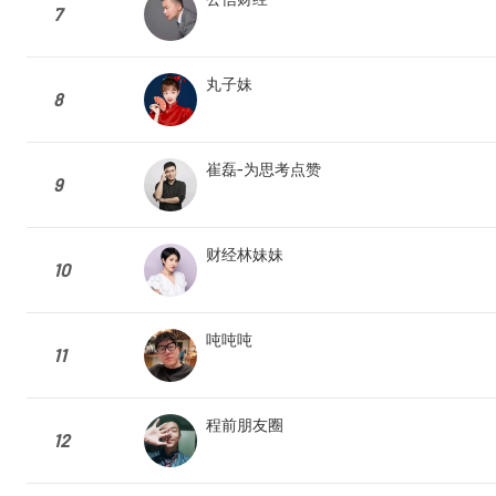
7
丸子妹
8
崔磊-为思考点赞
9
财经林妹妹
10
吨吨吨
11
程前朋友圈
12