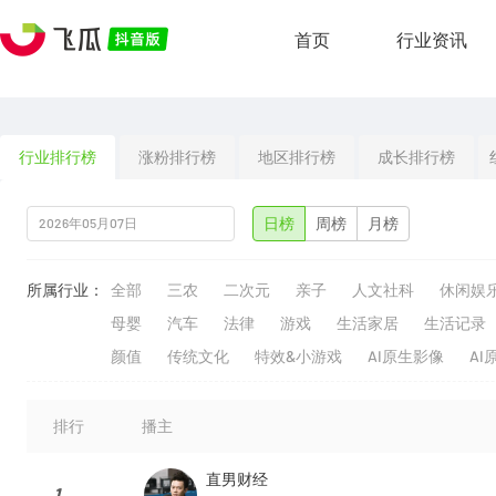
首页
行业资讯
行业排行榜
涨粉排行榜
地区排行榜
成长排行榜
日榜
周榜
月榜
所属行业：
全部
三农
二次元
亲子
人文社科
休闲娱
母婴
汽车
法律
游戏
生活家居
生活记录
颜值
传统文化
特效&小游戏
AI原生影像
AI
排行
播主
直男财经
1