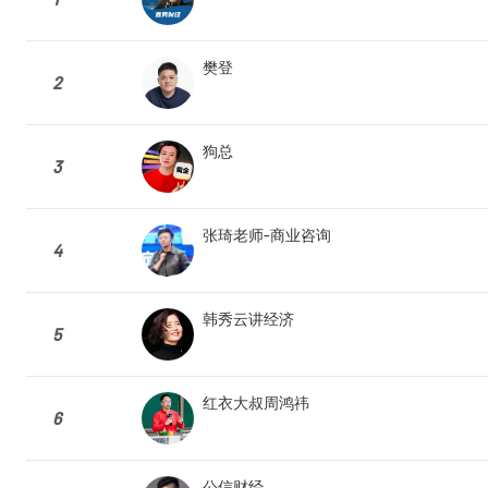
樊登
2
狗总
3
张琦老师-商业咨询
4
韩秀云讲经济
5
红衣大叔周鸿祎
6
公信财经