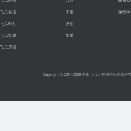
飞瓜品策
云略
联系我
飞瓜智投
千瓜
免责申
飞瓜B站
友望
飞瓜智星
集瓜
飞瓜易投
Copyright © 2014-2026 果集·飞瓜
|
福州果集信息科