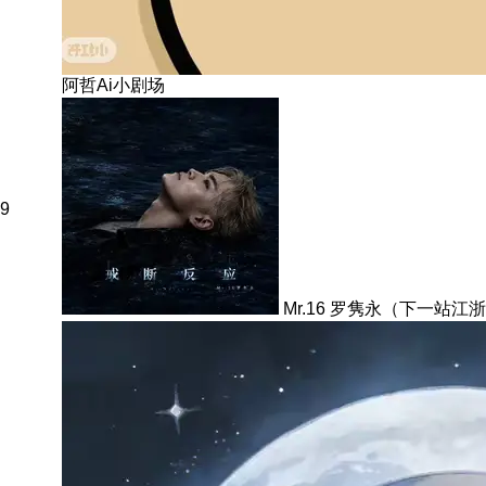
阿哲Ai小剧场
9
Mr.16 罗隽永（下一站江