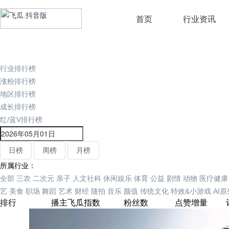
首页
行业资讯
行业排行榜
涨粉排行榜
地区排行榜
成长排行榜
红/蓝V排行榜
日榜
周榜
月榜
所属行业：
全部
三农
二次元
亲子
人文社科
休闲娱乐
体育
公益
剧情
动物
医疗健康
艺
美食
职场
舞蹈
艺术
财经
随拍
音乐
颜值
传统文化
特效&小游戏
AI
排行
播主
飞瓜指数
粉丝数
点赞增量