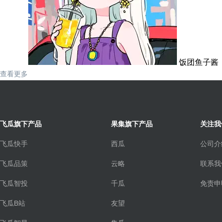
饭团鱼子酱
查看更多
飞瓜旗下产品
果集旗下产品
关注我
飞瓜快手
西瓜
公司介
飞瓜品策
云略
联系我
飞瓜智投
千瓜
免责申
飞瓜B站
友望