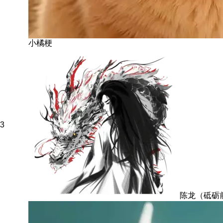
小橘梗
3
陈龙（砥砺