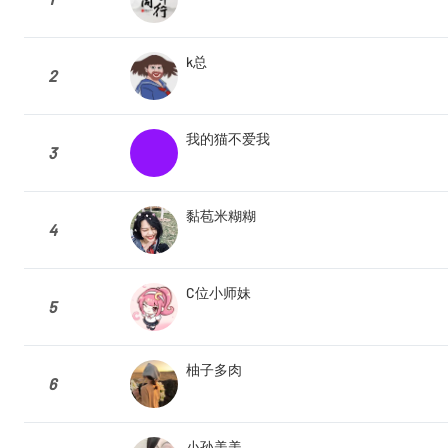
k总
2
我的猫不爱我
3
黏苞米糊糊
4
C位小师妹
5
柚子多肉
6
小孙美美