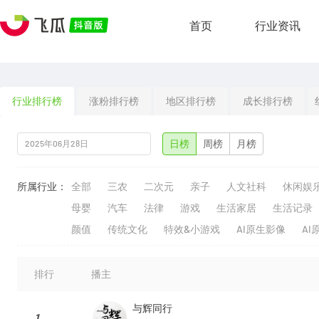
首页
行业资讯
行业排行榜
涨粉排行榜
地区排行榜
成长排行榜
日榜
周榜
月榜
所属行业：
全部
三农
二次元
亲子
人文社科
休闲娱
母婴
汽车
法律
游戏
生活家居
生活记录
颜值
传统文化
特效&小游戏
AI原生影像
AI
排行
播主
与辉同行
1