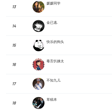
媛媛同学
13
金已逃.
14
快乐的狗头
15
毒舌扒姨太
16
不知九儿
17
草稿本
18