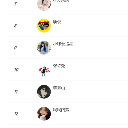
7
唤俊
8
小咪爱追星
9
张诗尧
10
李东山
11
喝喝阔落
12