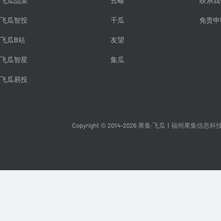
飞瓜品策
云略
联系我
飞瓜智投
千瓜
免责申
飞瓜B站
友望
飞瓜智星
集瓜
飞瓜易投
Copyright © 2014-2026 果集·飞瓜
|
福州果集信息科