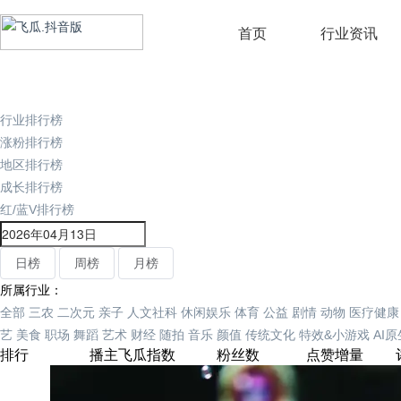
首页
行业资讯
行业排行榜
涨粉排行榜
地区排行榜
成长排行榜
红/蓝V排行榜
日榜
周榜
月榜
所属行业：
全部
三农
二次元
亲子
人文社科
休闲娱乐
体育
公益
剧情
动物
医疗健康
艺
美食
职场
舞蹈
艺术
财经
随拍
音乐
颜值
传统文化
特效&小游戏
AI
排行
播主
飞瓜指数
粉丝数
点赞增量