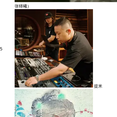
张铎曦）
5
提米