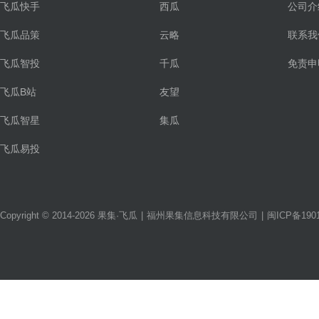
飞瓜快手
西瓜
公司介
飞瓜品策
云略
联系我
飞瓜智投
千瓜
免责申
飞瓜B站
友望
飞瓜智星
集瓜
飞瓜易投
Copyright © 2014-2026 果集·飞瓜
|
福州果集信息科技有限公司
|
闽ICP备1901