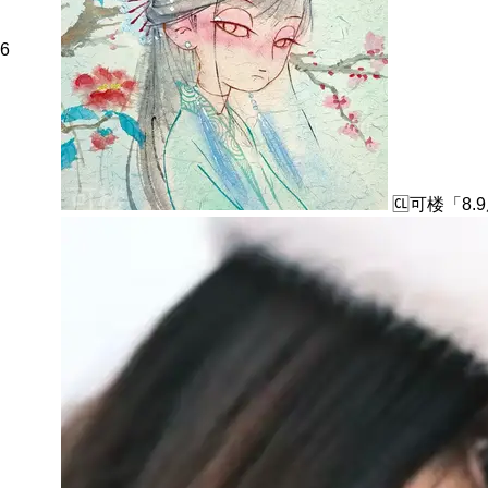
6
🆑可楼「8