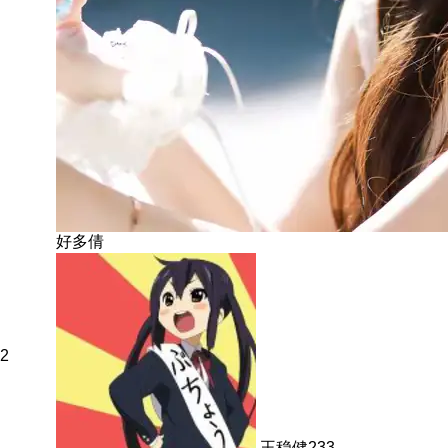
好多倩
2
王稳健233