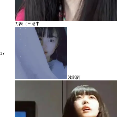
刀酱（三巡中
17
浅影阿