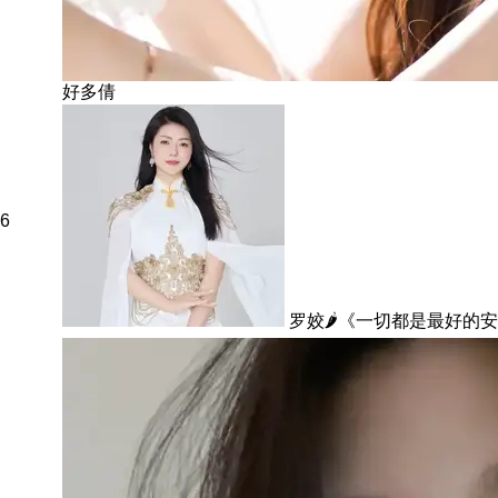
好多倩
6
罗姣🌶️《一切都是最好的