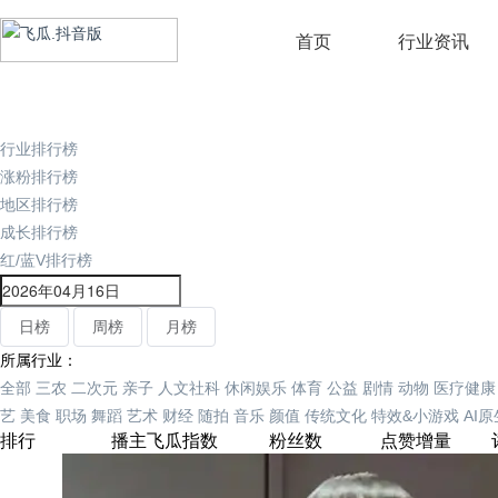
首页
行业资讯
行业排行榜
涨粉排行榜
地区排行榜
成长排行榜
红/蓝V排行榜
日榜
周榜
月榜
所属行业：
全部
三农
二次元
亲子
人文社科
休闲娱乐
体育
公益
剧情
动物
医疗健康
艺
美食
职场
舞蹈
艺术
财经
随拍
音乐
颜值
传统文化
特效&小游戏
AI
排行
播主
飞瓜指数
粉丝数
点赞增量