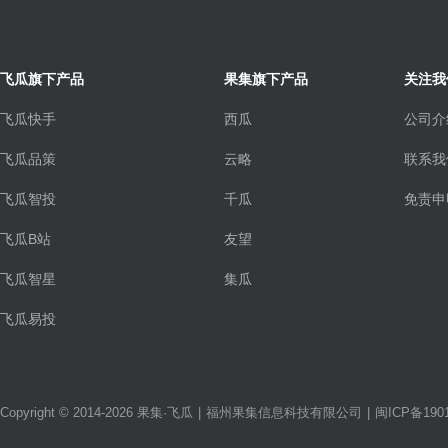
飞瓜旗下产品
果集旗下产品
关注我
飞瓜快手
西瓜
公司介
飞瓜品策
云略
联系我
飞瓜智投
千瓜
免责申
飞瓜B站
友望
飞瓜智星
集瓜
飞瓜易投
Copyright © 2014-2026 果集·飞瓜
|
福州果集信息科技有限公司
|
闽ICP备1901