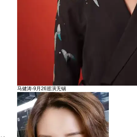
马健涛-9月26巡演无锡