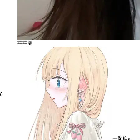
芊芊龍
8
一颗糖๑