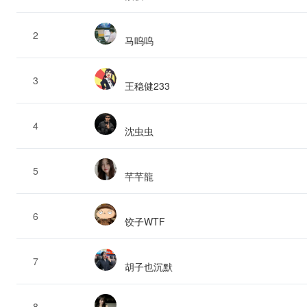
2
马呜呜
3
王稳健233
4
沈虫虫
5
芊芊龍
6
饺子WTF
7
胡子也沉默
8