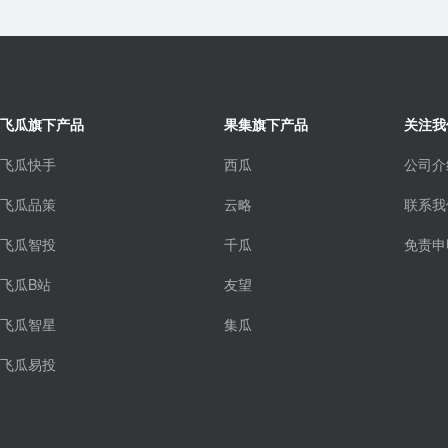
飞瓜旗下产品
果集旗下产品
关注我
飞瓜快手
西瓜
公司介
飞瓜品策
云略
联系我
飞瓜智投
千瓜
免责申
飞瓜B站
友望
飞瓜智星
集瓜
飞瓜易投