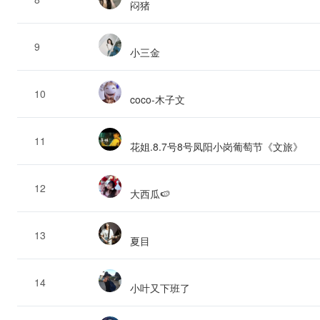
闷猪
9
小三金
10
coco-木子文
11
花姐.8.7号8号凤阳小岗葡萄节《文旅》
12
大西瓜🍉
13
夏目
14
小叶又下班了