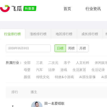
首页
行业资讯
行业排行榜
涨粉排行榜
地区排行榜
成长排行榜
日榜
周榜
月榜
所属行业：
全部
三农
二次元
亲子
人文社科
休闲娱
母婴
汽车
法律
游戏
生活家居
生活记录
颜值
传统文化
特效&小游戏
AI原生影像
AI
排行
播主
田一名爱唱歌
1