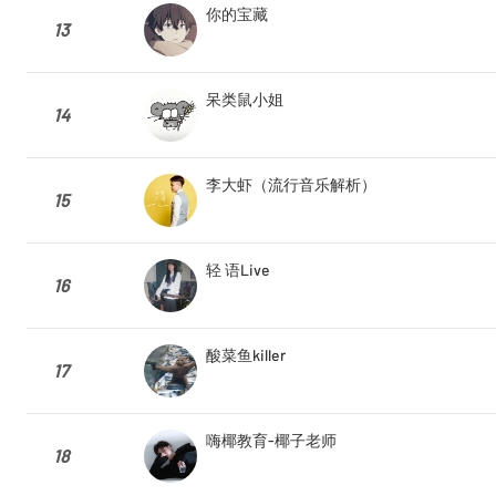
你的宝藏
13
呆类鼠小姐
14
李大虾（流行音乐解析）
15
轻 语Live
16
酸菜鱼killer
17
嗨椰教育-椰子老师
18