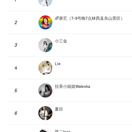
🌈唐艺（7-9号晚7点林西县东山景区）
2
小三金
3
Lie
4
拉美小姐姐Waleska
5
夏目
6
路二loer