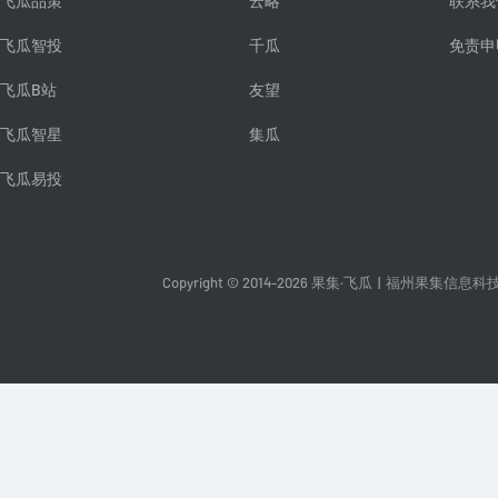
飞瓜品策
云略
联系我
飞瓜智投
千瓜
免责申
飞瓜B站
友望
飞瓜智星
集瓜
飞瓜易投
Copyright © 2014-2026 果集·飞瓜
|
福州果集信息科