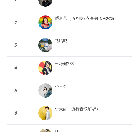
🌈唐艺（14号晚7点海澜飞马水城)
2
马呜呜
3
王稳健233
4
小三金
5
李大虾（流行音乐解析）
6
Lie