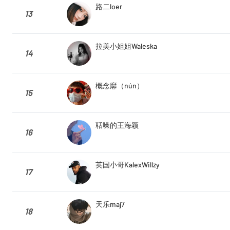
路二loer
13
拉美小姐姐Waleska
14
概念黁（nún）
15
聒噪的王海颖
16
英国小哥KalexWillzy
17
天乐maj7
18