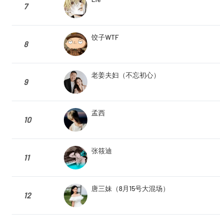
7
饺子WTF
8
老姜夫妇（不忘初心）
9
孟西
10
张筱迪
11
唐三妹（8月15号大混场）
12