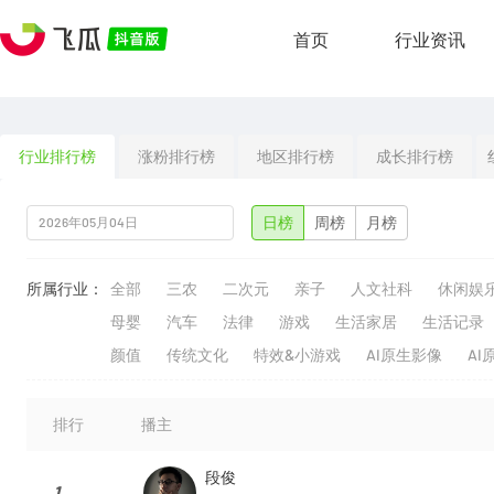
首页
行业资讯
行业排行榜
涨粉排行榜
地区排行榜
成长排行榜
日榜
周榜
月榜
所属行业：
全部
三农
二次元
亲子
人文社科
休闲娱
母婴
汽车
法律
游戏
生活家居
生活记录
颜值
传统文化
特效&小游戏
AI原生影像
AI
排行
播主
段俊
1