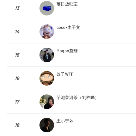
落日放映室
13
coco-木子文
14
Mogoo蘑菇
15
饺子WTF
16
芋泥普洱茶（刘梓晔）
17
王小宁🎤
18