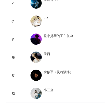
7
Lie
8
拉小提琴的王主任🎻
9
孟西
10
俞修军（灵魂演绎）
11
小三金
12