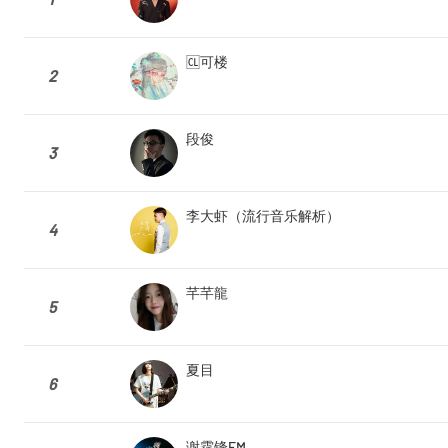
🆑可楼
2
段俊
3
李大虾（流行音乐解析）
4
芊芊龍
5
夏目
6
谢霆锋FM