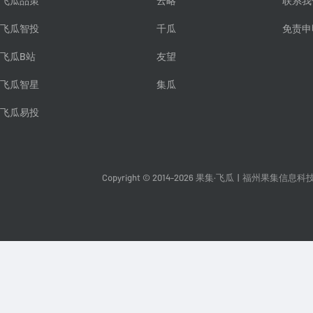
飞瓜品策
云略
联系我
飞瓜智投
千瓜
免责申
飞瓜B站
友望
飞瓜智星
集瓜
飞瓜易投
Copyright © 2014-2026 果集·飞瓜
|
福州果集信息科