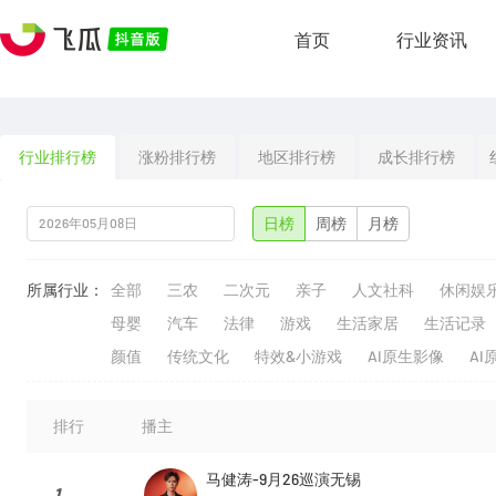
首页
行业资讯
行业排行榜
涨粉排行榜
地区排行榜
成长排行榜
日榜
周榜
月榜
所属行业：
全部
三农
二次元
亲子
人文社科
休闲娱
母婴
汽车
法律
游戏
生活家居
生活记录
颜值
传统文化
特效&小游戏
AI原生影像
AI
排行
播主
马健涛-9月26巡演无锡
1