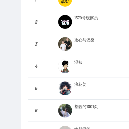
1379号观察员
2
攻心与汉桑
3
混知
4
浪花姜
5
都靓的1001页
6
十月诗词