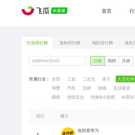
首页
行
行业排行榜
涨粉排行榜
地区排行榜
成长
日榜
周榜
月榜
所属行业：
全部
三农
二次元
亲子
人文社科
母婴
汽车
法律
游戏
生活家居
颜值
传统文化
特效&小游戏
AI原
排行
播主
在抖音学习
1