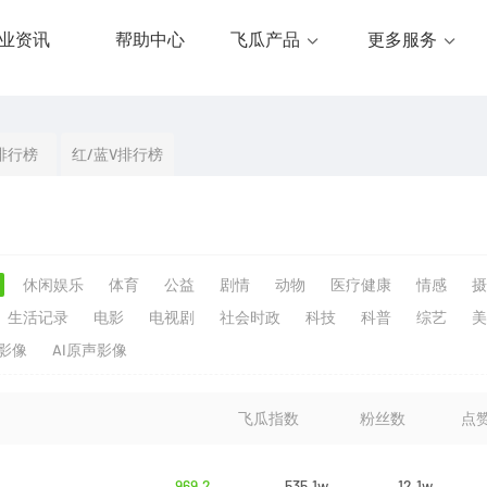
业资讯
帮助中心
飞瓜产品
更多服务
排行榜
红/蓝V排行榜
休闲娱乐
体育
公益
剧情
动物
医疗健康
情感
摄
生活记录
电影
电视剧
社会时政
科技
科普
综艺
美
生影像
AI原声影像
飞瓜指数
粉丝数
点
969.2
535.1w
12.1w