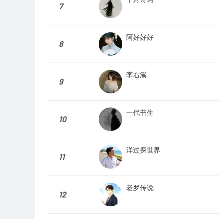
7
阿好好好
8
李右溪
9
一代书生
10
洋过探世界
11
老罗传说
12