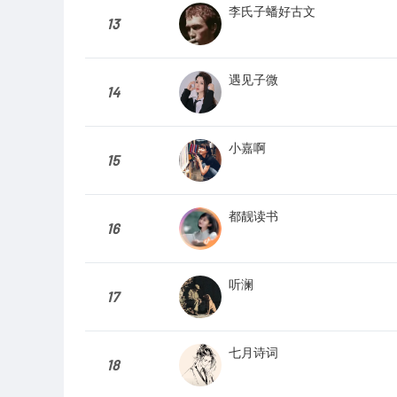
李氏子蟠好古文
13
遇见子微
14
小嘉啊
15
都靓读书
16
听澜
17
七月诗词
18