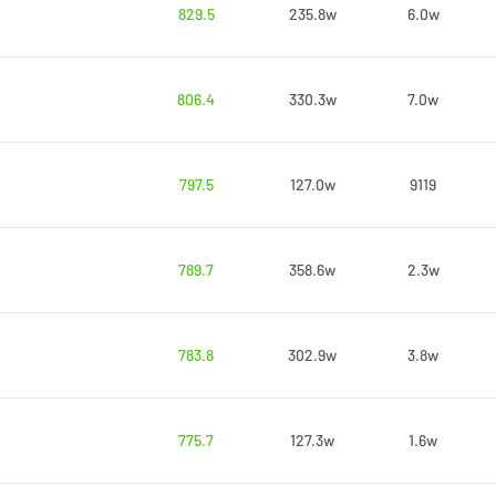
829.5
235.8w
6.0w
806.4
330.3w
7.0w
797.5
127.0w
9119
789.7
358.6w
2.3w
783.8
302.9w
3.8w
775.7
127.3w
1.6w