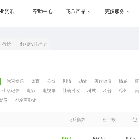
业资讯
帮助中心
飞瓜产品
更多服务
排行榜
红/蓝V排行榜
休闲娱乐
体育
公益
剧情
动物
医疗健康
情感
摄
生活记录
电影
电视剧
社会时政
科技
科普
综艺
美
生影像
AI原声影像
飞瓜指数
粉丝数
点
965.1
566.1w
9.8w