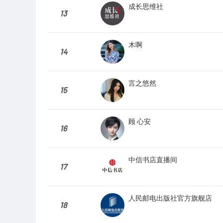
成长思维社
13
木啊
14
言之悠然
15
顾 心安
16
中信书店直播间
17
人民邮电出版社官方旗舰店
18