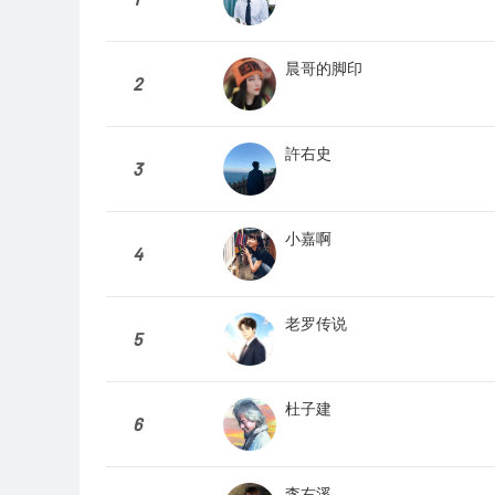
晨哥的脚印
2
許右史
3
小嘉啊
4
老罗传说
5
杜子建
6
李右溪