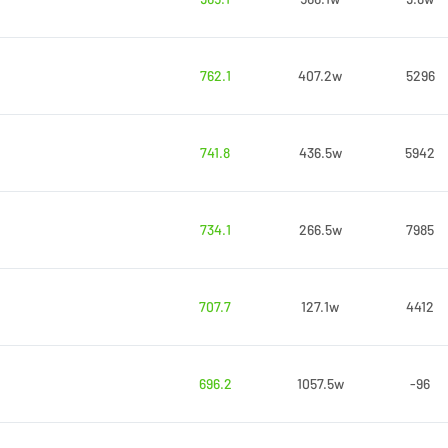
762.1
407.2w
5296
741.8
436.5w
5942
734.1
266.5w
7985
707.7
127.1w
4412
696.2
1057.5w
-96