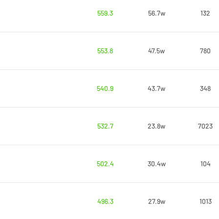
559.3
56.7w
132
553.8
47.5w
780
540.9
43.7w
348
532.7
23.8w
7023
502.4
30.4w
104
496.3
27.9w
1013