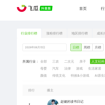
首页
行
行业排行榜
涨粉排行榜
地区排行榜
成长
日榜
周榜
月榜
所属行业：
全部
三农
二次元
亲子
人文社科
母婴
汽车
法律
游戏
生活家居
颜值
传统文化
特效&小游戏
AI原
排行
播主
赵健的读书日记
1