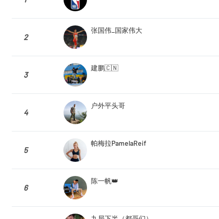
张国伟_国家伟大
2
建鹏🇨🇳
3
户外平头哥
4
帕梅拉PamelaReif
5
陈一帆👑
6
九局下半（都哥们）