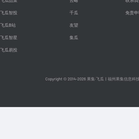
飞瓜品策
云略
联系我
飞瓜智投
千瓜
免责申
飞瓜B站
友望
飞瓜智星
集瓜
飞瓜易投
Copyright © 2014-2026 果集·飞瓜
|
福州果集信息科