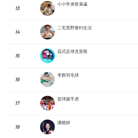
小小学弟曾枭瀛
13
二毛荒野垂钓生活
14
花式足球克里斯
15
李辉羽毛球
16
篮球摄手虎
17
潘晓婷
18