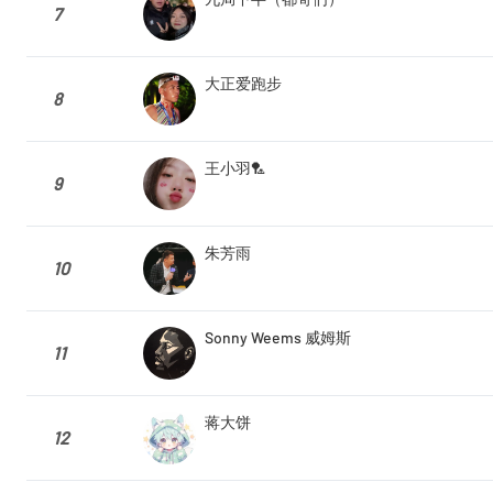
7
大正爱跑步
8
王小羽🏸
9
朱芳雨
10
Sonny Weems 威姆斯
11
蒋大饼
12