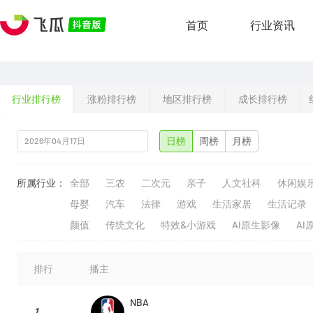
首页
行业资讯
行业排行榜
涨粉排行榜
地区排行榜
成长排行榜
日榜
周榜
月榜
所属行业：
全部
三农
二次元
亲子
人文社科
休闲娱
母婴
汽车
法律
游戏
生活家居
生活记录
颜值
传统文化
特效&小游戏
AI原生影像
AI
排行
播主
NBA
1