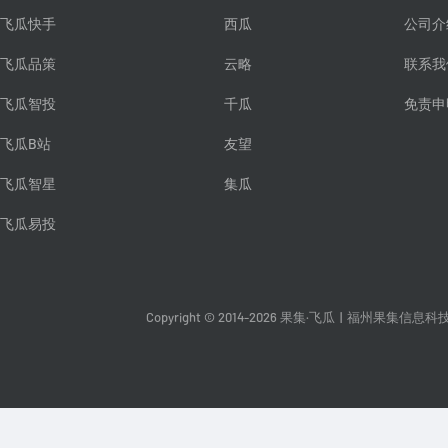
飞瓜快手
西瓜
公司介
飞瓜品策
云略
联系我
飞瓜智投
千瓜
免责申
飞瓜B站
友望
飞瓜智星
集瓜
飞瓜易投
Copyright © 2014-2026 果集·飞瓜
|
福州果集信息科