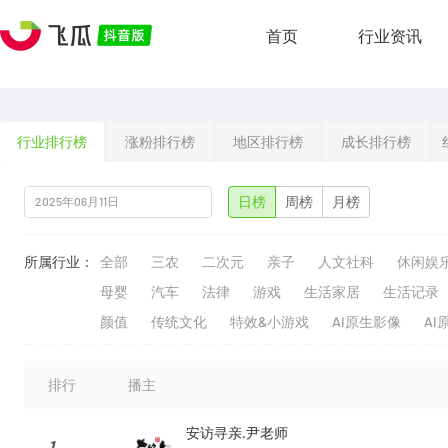
首页
行业资讯
行业排行榜
涨粉排行榜
地区排行榜
成长排行榜
日榜
周榜
月榜
所属行业：
全部
三农
二次元
亲子
人文社科
休闲娱
母婴
汽车
法律
游戏
生活家居
生活记录
颜值
传统文化
特效&小游戏
AI原生影像
AI
排行
播主
安访寻亲.尹老师
1