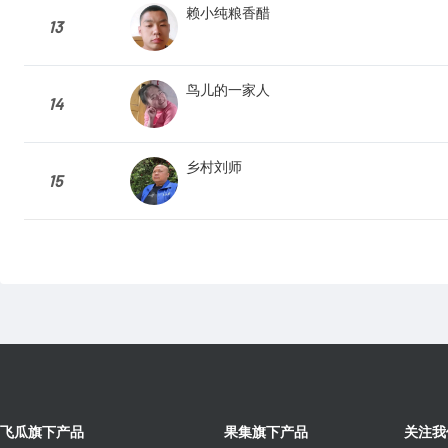
赖小纯粮香醋
13
鸟儿的一家人
14
乡村刘师
15
飞瓜旗下产品
果集旗下产品
关注我