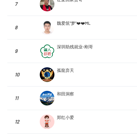
7
魏爱筑“梦”❤️❤️ML
8
深圳助残就业-刚哥
9
孤龍弃天
10
和田洞察
11
郑红小爱
12