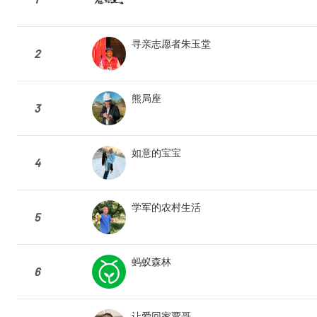
寻亲志愿者朱玉堂
2
熊局座
3
如意的宝宝
4
学军的农村生活
5
蚂蚁森林
6
让爱回家贾哥