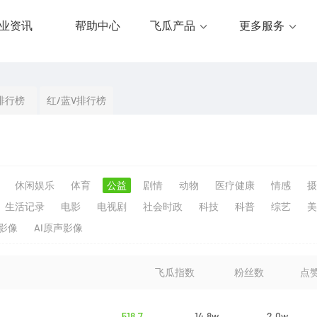
业资讯
帮助中心
飞瓜产品
更多服务
排行榜
红/蓝V排行榜
休闲娱乐
体育
公益
剧情
动物
医疗健康
情感
摄
生活记录
电影
电视剧
社会时政
科技
科普
综艺
美
生影像
AI原声影像
飞瓜指数
粉丝数
点
518.7
14.8w
2.0w