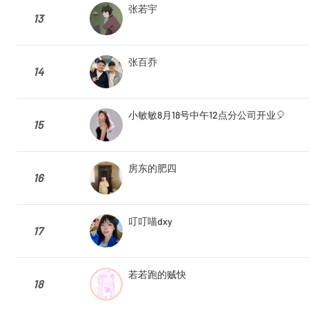
张若宇
13
张百乔
14
小敏敏8月18号中午12点分公司开业🎈
15
房东的肥四
16
叮叮喵dxy
17
若若跑的贼快
18