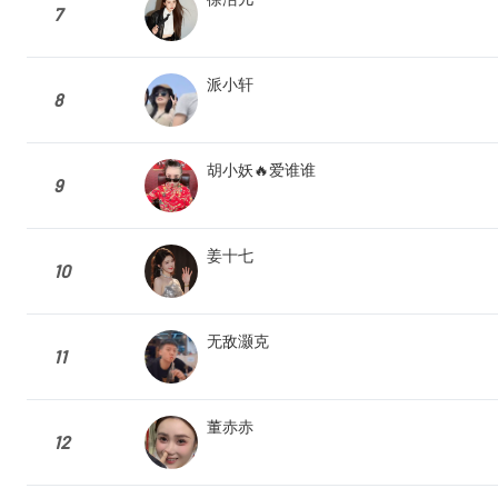
7
派小轩
8
胡小妖🔥爱谁谁
9
姜十七
10
无敌灏克
11
董赤赤
12