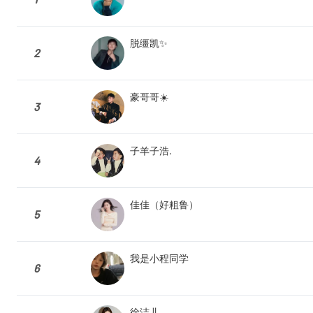
脱缰凯✨
2
豪哥哥☀️
3
子羊子浩.
4
佳佳（好粗鲁）
5
我是小程同学
6
徐洁儿