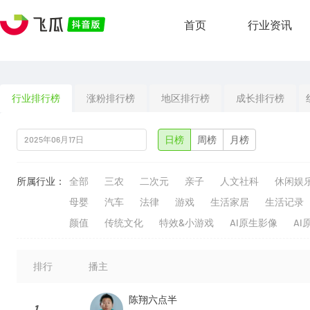
首页
行业资讯
行业排行榜
涨粉排行榜
地区排行榜
成长排行榜
日榜
周榜
月榜
所属行业：
全部
三农
二次元
亲子
人文社科
休闲娱
母婴
汽车
法律
游戏
生活家居
生活记录
颜值
传统文化
特效&小游戏
AI原生影像
AI
排行
播主
陈翔六点半
1