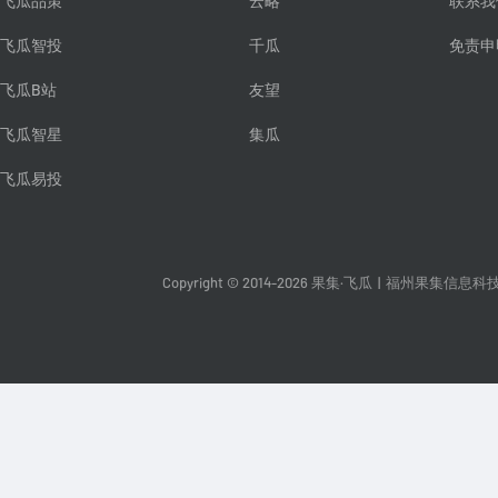
飞瓜品策
云略
联系我
飞瓜智投
千瓜
免责申
飞瓜B站
友望
飞瓜智星
集瓜
飞瓜易投
Copyright © 2014-2026 果集·飞瓜
|
福州果集信息科