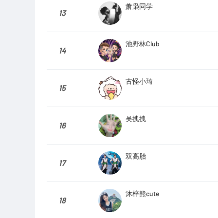
萧枭同学
13
池野林Club
14
古怪小琦
15
吴拽拽
16
双高胎
17
沐梓熊cute
18