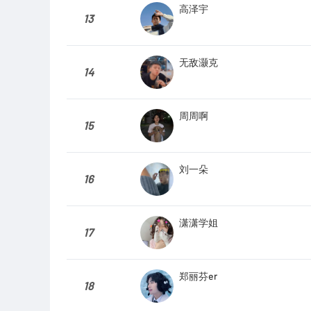
高泽宇
13
无敌灏克
14
周周啊
15
刘一朵
16
潇潇学姐
17
郑丽芬er
18