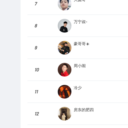
7
万宁叔-
8
豪哥哥☀️
9
周小闹
10
冷少
11
房东的肥四
12