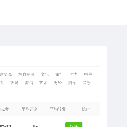
影摄像
教育校园
文化
旅行
时尚
明星
食
职场
舞蹈
艺术
财经
随拍
音乐
均点赞
平均评论
平均转发
操作
5745.7
1.6w