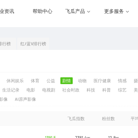
业资讯
帮助中心
飞瓜产品
更多服务
排行榜
红/蓝V排行榜
休闲娱乐
体育
公益
剧情
动物
医疗健康
情感
摄
生活记录
电影
电视剧
社会时政
科技
科普
综艺
美
生影像
AI原声影像
飞瓜指数
粉丝数
平
1391.5
7381.4w
12.8w