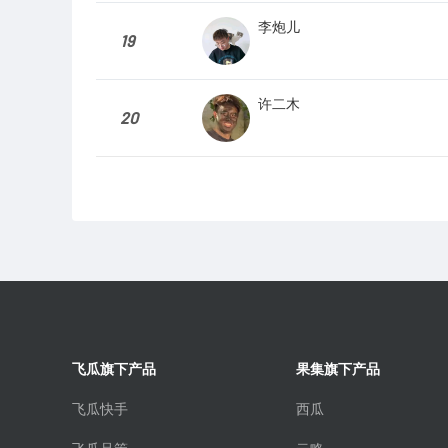
李炮儿
19
许二木
20
飞瓜旗下产品
果集旗下产品
飞瓜快手
西瓜