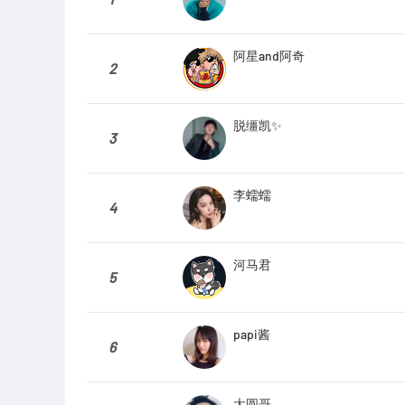
阿星and阿奇
2
脱缰凯✨
3
李蠕蠕
4
河马君
5
papi酱
6
大圆哥