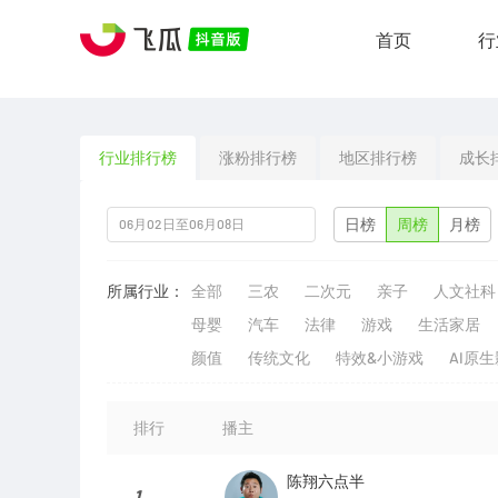
首页
行
行业排行榜
涨粉排行榜
地区排行榜
成长
日榜
周榜
月榜
所属行业：
全部
三农
二次元
亲子
人文社科
母婴
汽车
法律
游戏
生活家居
颜值
传统文化
特效&小游戏
AI原
排行
播主
陈翔六点半
1