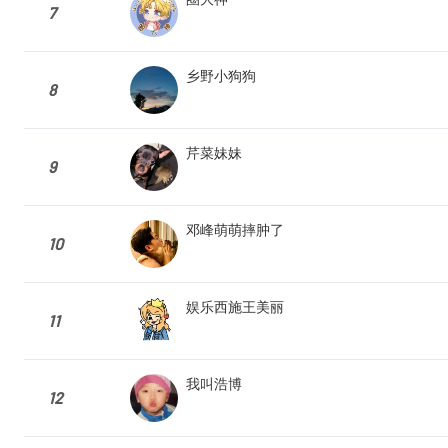
7
乡野小狗狗
8
芹菜妹妹
9
邓峰萌萌摔肿了
10
娱乐西施王美丽
11
我叫浩博
12