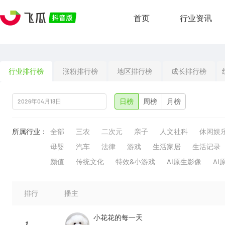
首页
行业资讯
行业排行榜
涨粉排行榜
地区排行榜
成长排行榜
日榜
周榜
月榜
所属行业：
全部
三农
二次元
亲子
人文社科
休闲娱
母婴
汽车
法律
游戏
生活家居
生活记录
颜值
传统文化
特效&小游戏
AI原生影像
AI
排行
播主
小花花的每一天
1