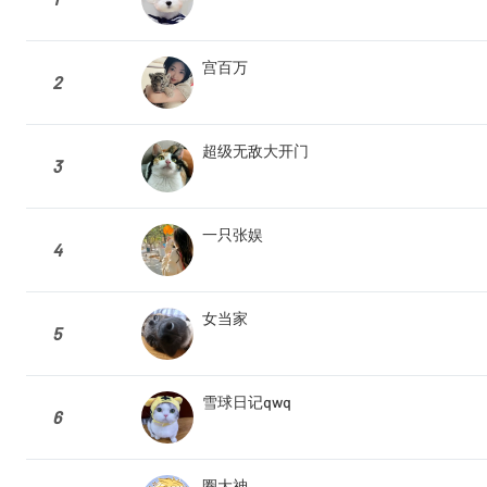
宫百万
2
超级无敌大开门
3
一只张娱
4
女当家
5
雪球日记qwq
6
圈大神