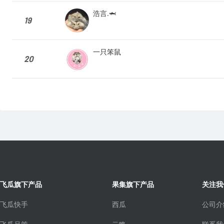
浩言.🦈
19
一只笨鼠
20
飞瓜旗下产品
果集旗下产品
关注我
飞瓜快手
西瓜
公司介