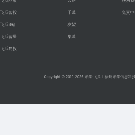
飞瓜品策
云略
联系我
飞瓜智投
千瓜
免责申
飞瓜B站
友望
飞瓜智星
集瓜
飞瓜易投
Copyright © 2014-2026 果集·飞瓜
|
福州果集信息科