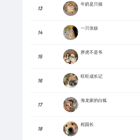
牛奶是只猫
13
一只张娱
14
胖虎不是爷
15
旺旺成长记
16
海龙家的白狐
17
程园长
18