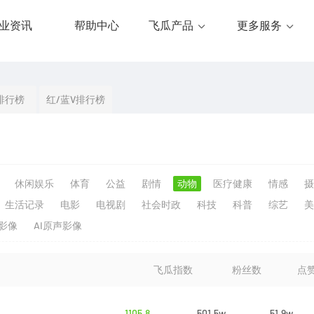
业资讯
帮助中心
飞瓜产品
更多服务
排行榜
红/蓝V排行榜
休闲娱乐
体育
公益
剧情
动物
医疗健康
情感
摄
生活记录
电影
电视剧
社会时政
科技
科普
综艺
美
生影像
AI原声影像
飞瓜指数
粉丝数
点
1105.8
501.5w
51.9w