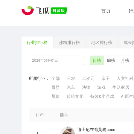
首页
行
行业排行榜
涨粉排行榜
地区排行榜
成长
日榜
周榜
月榜
所属行业：
全部
三农
二次元
亲子
人文社科
母婴
汽车
法律
游戏
生活家居
颜值
传统文化
特效&小游戏
AI原
排行
播主
迪士尼在逃黄狗coco
1