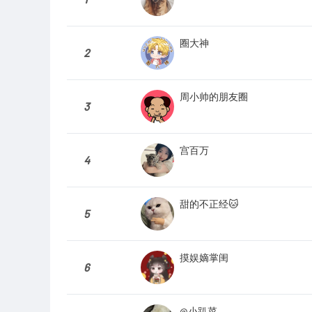
圈大神
2
周小帅的朋友圈
3
宫百万
4
甜的不正经🐱
5
摸娱嫡掌闺
6
@小趴菜