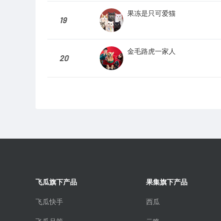
果冻是只可爱猫
19
金毛路虎一家人
20
飞瓜旗下产品
果集旗下产品
飞瓜快手
西瓜