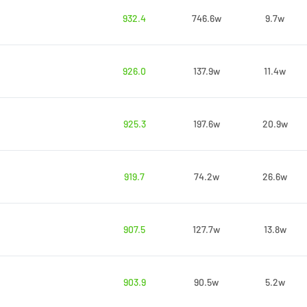
932.4
746.6w
9.7w
926.0
137.9w
11.4w
925.3
197.6w
20.9w
919.7
74.2w
26.6w
907.5
127.7w
13.8w
903.9
90.5w
5.2w