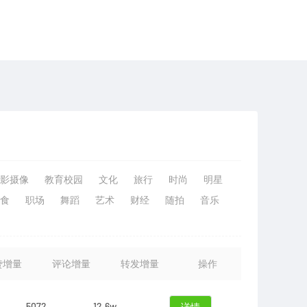
影摄像
教育校园
文化
旅行
时尚
明星
食
职场
舞蹈
艺术
财经
随拍
音乐
赞增量
评论增量
转发增量
操作
5072
12.6w