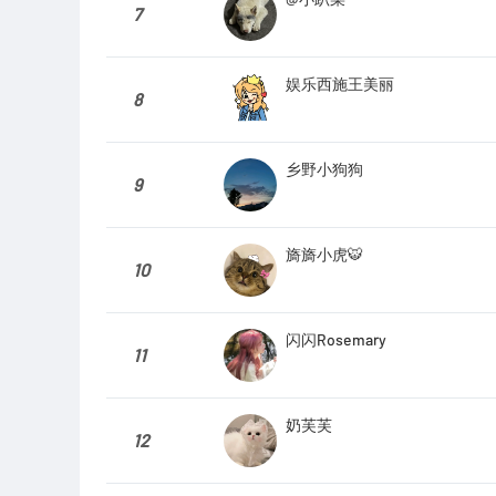
7
娱乐西施王美丽
8
乡野小狗狗
9
旖旖小虎🐯
10
闪闪Rosemary
11
奶芙芙
12