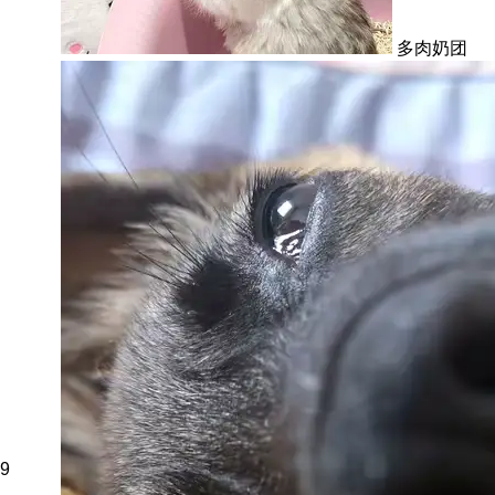
多肉奶团
9