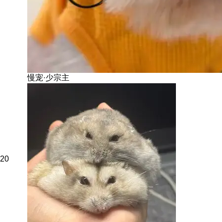
慢宠·少宗主
20