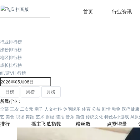
首页
行业资讯
行业排行榜
涨粉排行榜
地区排行榜
成长排行榜
红/蓝V排行榜
日榜
周榜
月榜
所属行业：
全部
三农
二次元
亲子
人文社科
休闲娱乐
体育
公益
剧情
动物
医疗健康
艺
美食
职场
舞蹈
艺术
财经
随拍
音乐
颜值
传统文化
特效&小游戏
AI
排行
播主
飞瓜指数
粉丝数
点赞增量