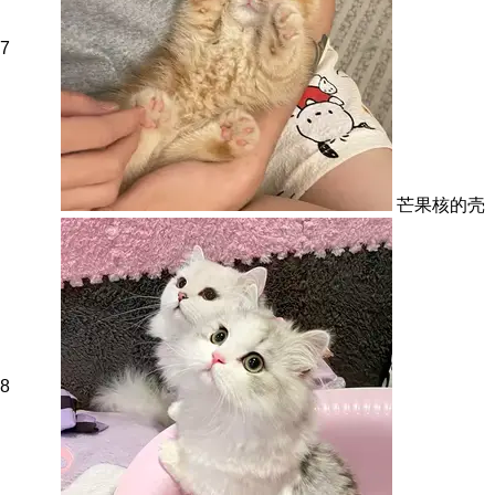
7
芒果核的壳
8