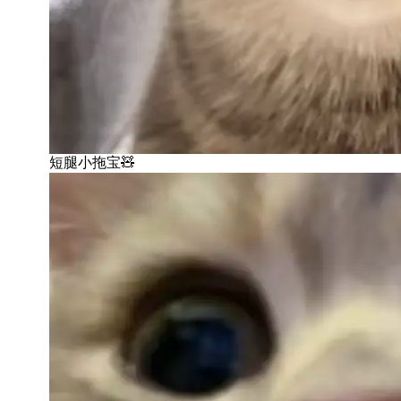
短腿小拖宝🧸