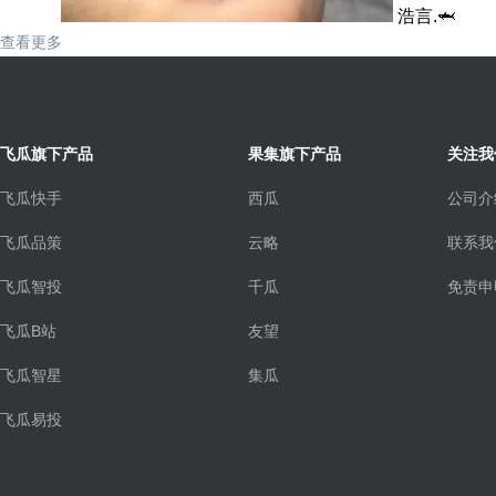
浩言.🦈
查看更多
飞瓜旗下产品
果集旗下产品
关注我
飞瓜快手
西瓜
公司介
飞瓜品策
云略
联系我
飞瓜智投
千瓜
免责申
飞瓜B站
友望
飞瓜智星
集瓜
飞瓜易投