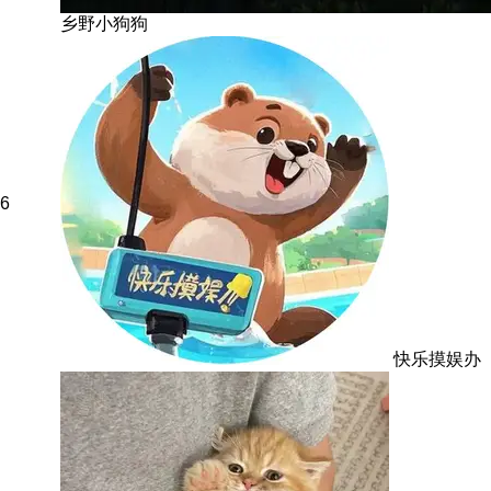
乡野小狗狗
6
快乐摸娱办