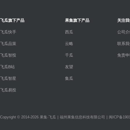
飞瓜旗下产品
果集旗下产品
关注我
飞瓜快手
西瓜
公司介
飞瓜品策
云略
联系我
飞瓜智投
千瓜
免责申
飞瓜B站
友望
飞瓜智星
集瓜
飞瓜易投
Copyright © 2014-2026 果集·飞瓜
|
福州果集信息科技有限公司
|
闽ICP备1901