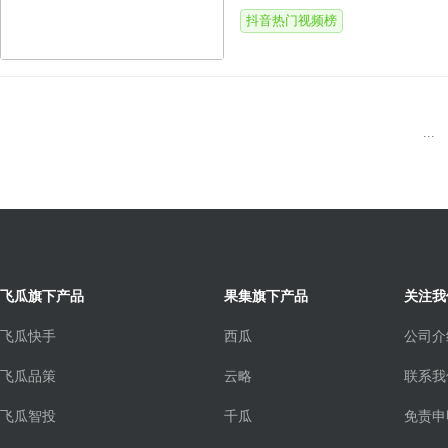
抖音热门视频榜
...
飞瓜旗下产品
果集旗下产品
关注我
飞瓜快手
西瓜
公司介
飞瓜品策
云略
联系我
飞瓜智投
千瓜
免责申