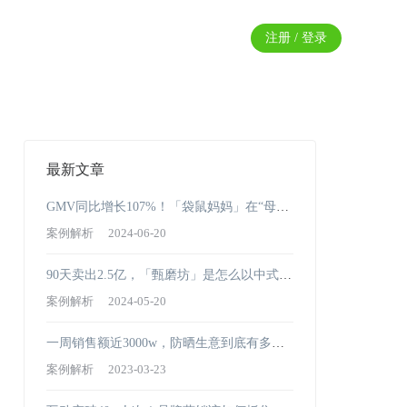
注册 / 登录
最新文章
GMV同比增长107%！「袋鼠妈妈」在“母婴
赛道”上一路长红的秘诀是……
案例解析
2024-06-20
90天卖出2.5亿，「甄磨坊」是怎么以中式养
生斩获市场青睐的？
案例解析
2024-05-20
一周销售额近3000w，防晒生意到底有多好
赚？
案例解析
2023-03-23