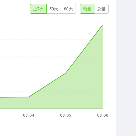
近7天
30天
90天
增量
总量