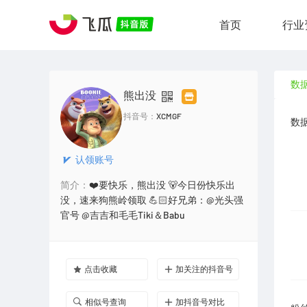
首页
行业
数
熊出没
抖音号：
XCMGF
数
认领账号
简介：
❤️要快乐，熊出没 🐻今日份快乐出
没，速来狗熊岭领取 💪🏻好兄弟：@光头强
官号 @吉吉和毛毛Tiki＆Babu
点击收藏
加关注的抖音号
相似号查询
加抖音号对比