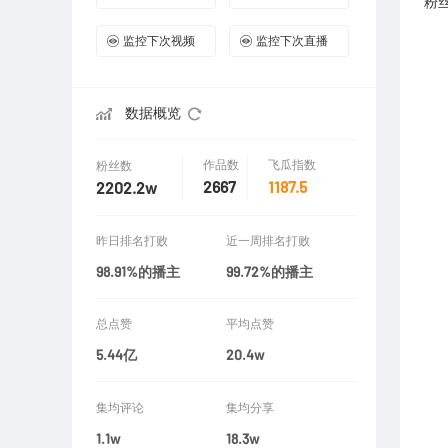
粉
监控下次视频
监控下次直播
数据概览
作品数
飞瓜指数
粉丝数
2667
1187.5
2202.2w
昨日排名打败
近一周排名打败
98.91%的播主
99.72%的播主
总点赞
平均点赞
5.44亿
20.4w
集均评论
集均分享
1.1w
18.3w