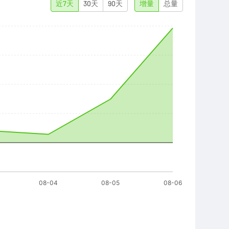
近7天
30天
90天
增量
总量