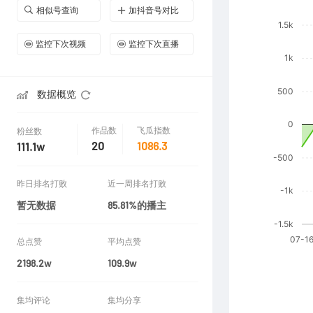
相似号查询
加抖音号对比
监控下次视频
监控下次直播
数据概览
作品数
飞瓜指数
粉丝数
20
1086.3
111.1w
昨日排名打败
近一周排名打败
暂无数据
85.81%的播主
总点赞
平均点赞
2198.2w
109.9w
集均评论
集均分享