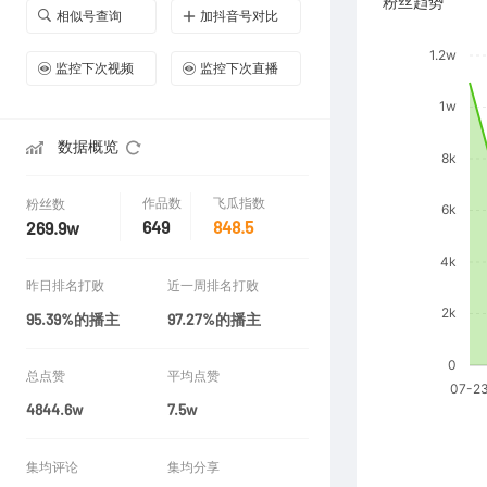
粉丝趋势
相似号查询
加抖音号对比
监控下次视频
监控下次直播
数据概览
作品数
飞瓜指数
粉丝数
649
848.5
269.9w
昨日排名打败
近一周排名打败
95.39%的播主
97.27%的播主
总点赞
平均点赞
4844.6w
7.5w
集均评论
集均分享