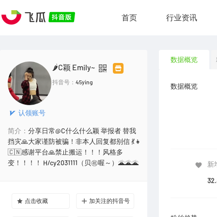
首页
行业资讯
数据概览
🌶️C颖 Emily~
抖音号：
45ying
数据概览
认领账号
简介：
分享日常@C什么什么颖 举报者 替我
挡灾🙏大家谨防被骗！非本人回复都别信 💃👧
🇨🇳感谢平台🙏禁止搬运！！！风格多
变！！！！ H/cy2031111（贝㊗️喔～）🌋🌋🌋
新
32
点击收藏
加关注的抖音号