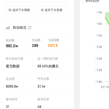
粉丝趋势
监控下次视频
监控下次直播
数据概览
作品数
飞瓜指数
粉丝数
289
1127.3
992.2w
昨日排名打败
近一周排名打败
暂无数据
63.43%的播主
总点赞
平均点赞
6093.8w
21.1w
集均评论
集均分享
17
49