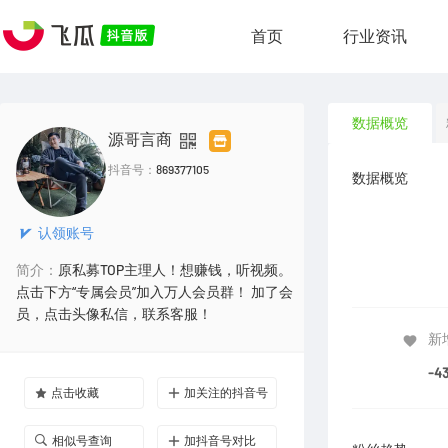
首页
行业资讯
数据概览
源哥言商
抖音号：
869377105
数据概览
认领账号
简介：
原私募TOP主理人！想赚钱，听视频。
点击下方“专属会员”加入万人会员群！ 加了会
员，点击头像私信，联系客服！
新
-4
点击收藏
加关注的抖音号
相似号查询
加抖音号对比