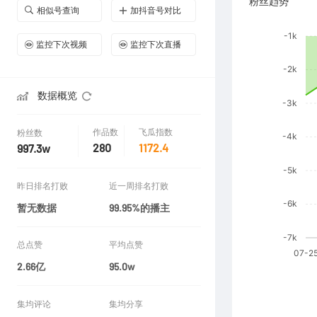
粉丝趋势
相似号查询
加抖音号对比
监控下次视频
监控下次直播
数据概览
作品数
飞瓜指数
粉丝数
280
1172.4
997.3w
昨日排名打败
近一周排名打败
暂无数据
99.95%的播主
总点赞
平均点赞
2.66亿
95.0w
集均评论
集均分享