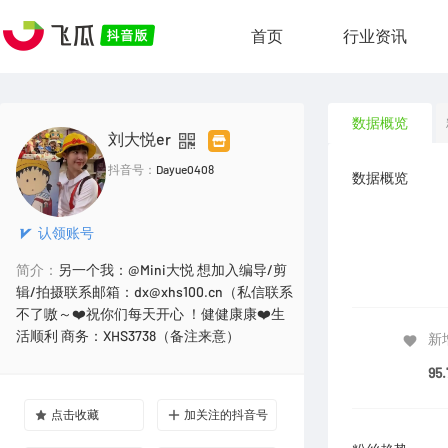
首页
行业资讯
数据概览
刘大悦er
抖音号：
Dayue0408
数据概览
认领账号
简介：
另一个我：@Mini大悦 想加入编导/剪
辑/拍摄联系邮箱：dx@xhs100.cn（私信联系
不了嗷～❤️祝你们每天开心 ！健健康康❤️生
活顺利 商务：XHS3738（备注来意）
新
95
点击收藏
加关注的抖音号