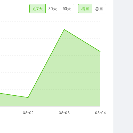
近7天
30天
90天
增量
总量