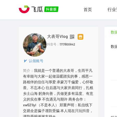
首页
行业
数
大表哥Vlog
抖音号：
1717800642
数
认领账号
简介：
我就是一个普通的大表哥，生而平凡
有幸能与大家一起做温暖踏实的事，感恩一
路相伴的信任与厚爱 承蒙万千偏爱，心怀敬
畏、不忘本心 往后愿与大家并肩同行，扎根
乡土山海 躬身向善，共做更多有温度、有意
义的实在事 不负遇见与期许 商务合作：
xw521lyl （不是本人） 郑重声明：私信线下
交易全是骗子谨防受骗 本人现在只玩抖音，
谨防受骗谢谢支持🙏