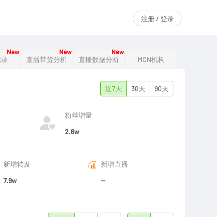
注册 / 登录
New
New
New
记录
直播带货分析
直播数据分析
MCN机构
近7天
30天
90天
粉丝增量
2.6w
新增转发
新增直播
7.9w
--