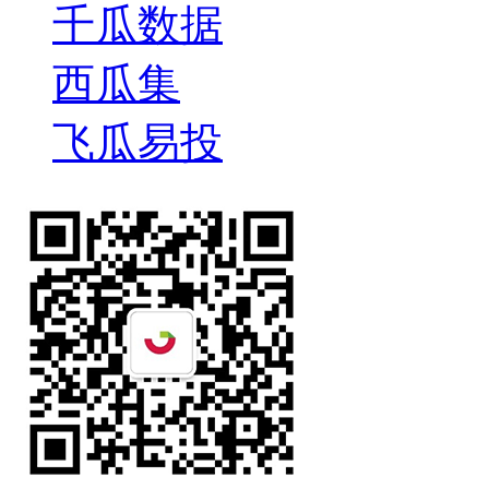
千瓜数据
西瓜集
飞瓜易投