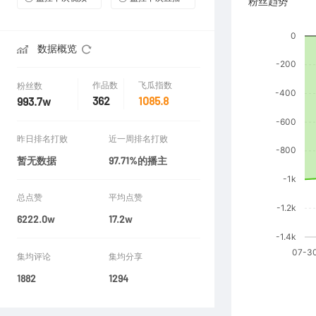
粉丝趋势
数据概览
作品数
飞瓜指数
粉丝数
362
1085.8
993.7w
昨日排名打败
近一周排名打败
暂无数据
97.71%的播主
总点赞
平均点赞
6222.0w
17.2w
集均评论
集均分享
1882
1294