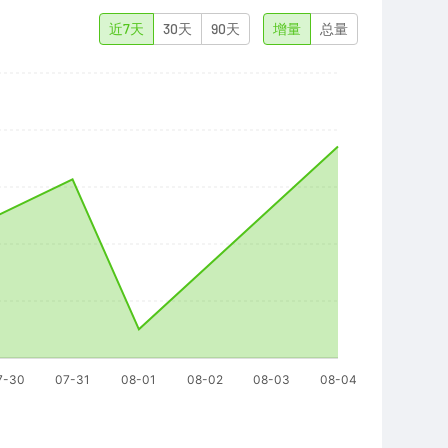
近7天
30天
90天
增量
总量