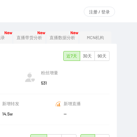
注册 / 登录
New
New
New
记录
直播带货分析
直播数据分析
MCN机构
近7天
30天
90天
粉丝增量
531
新增转发
新增直播
14.5w
--