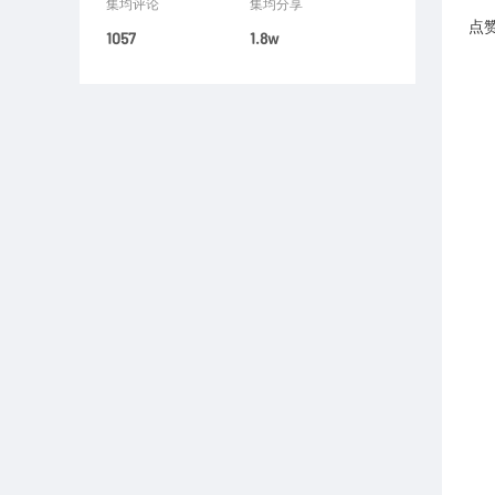
集均评论
集均分享
点
1057
1.8w