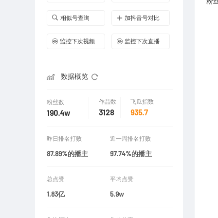
粉
相似号查询
加抖音号对比
监控下次视频
监控下次直播
数据概览
作品数
飞瓜指数
粉丝数
3128
935.7
190.4w
昨日排名打败
近一周排名打败
87.89%的播主
97.74%的播主
总点赞
平均点赞
1.83亿
5.9w