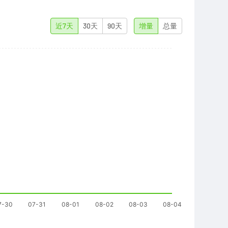
近7天
30天
90天
增量
总量