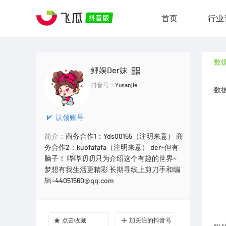
首页
行业
数
鲤娱Der妹
抖音号：
Yusanjie
数
认领账号
简介：
商务合作1：Yds00155（注明来意） 商
务合作2：kuofafafa（注明来意） der~但有
脑子！ 哔哔叨叨只为介绍这个有趣的世界~
梦想有我生活更精彩 长期寻线上剪刀手和编
辑~44051560@qq.com
点击收藏
加关注的抖音号