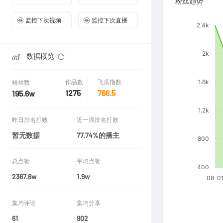
粉丝趋势
监控下次视频
监控下次直播
数据概览
作品数
飞瓜指数
粉丝数
1275
766.5
195.6w
昨日排名打败
近一周排名打败
暂无数据
77.74%的播主
总点赞
平均点赞
2367.6w
1.9w
集均评论
集均分享
61
902