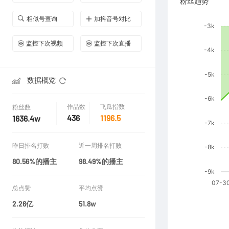
粉丝趋势
相似号查询
加抖音号对比
监控下次视频
监控下次直播
数据概览
作品数
飞瓜指数
粉丝数
436
1196.5
1636.4w
昨日排名打败
近一周排名打败
80.56%的播主
98.49%的播主
总点赞
平均点赞
2.26亿
51.8w