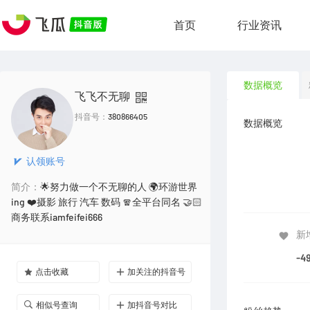
首页
行业资讯
数据概览
飞飞不无聊
抖音号：
380866405
数据概览
认领账号
简介：
🌟努力做一个不无聊的人 🌍环游世界
ing ❤️摄影 旅行 汽车 数码 🧣全平台同名 🤝🏻
商务联系iamfeifei666
新
-4
点击收藏
加关注的抖音号
相似号查询
加抖音号对比