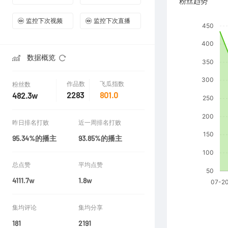
粉丝趋势
监控下次视频
监控下次直播
数据概览
作品数
飞瓜指数
粉丝数
2283
801.0
482.3w
昨日排名打败
近一周排名打败
95.34%的播主
93.85%的播主
总点赞
平均点赞
4111.7w
1.8w
集均评论
集均分享
181
2191