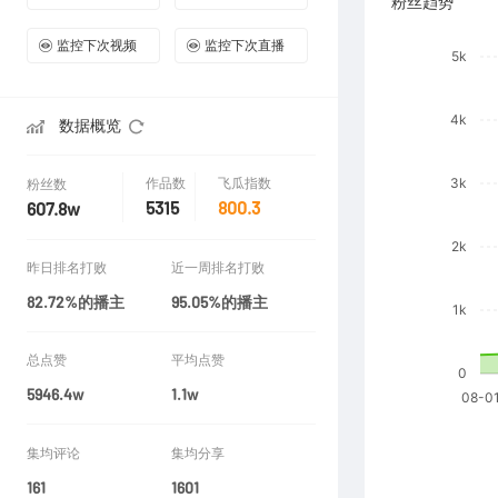
粉丝趋势
监控下次视频
监控下次直播
数据概览
作品数
飞瓜指数
粉丝数
5315
800.3
607.8w
昨日排名打败
近一周排名打败
82.72%的播主
95.05%的播主
总点赞
平均点赞
5946.4w
1.1w
集均评论
集均分享
161
1601