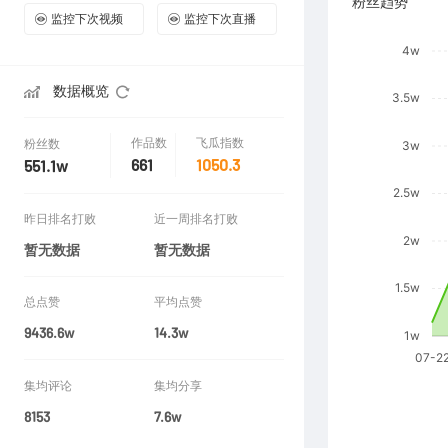
粉丝趋势
监控下次视频
监控下次直播
数据概览
作品数
飞瓜指数
粉丝数
661
1050.3
551.1w
昨日排名打败
近一周排名打败
暂无数据
暂无数据
总点赞
平均点赞
9436.6w
14.3w
集均评论
集均分享
8153
7.6w