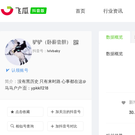
首页
行业资讯
数据概览
驴驴（卧薪尝胆）
抖音号：
lvlvbaby
数据概览
认领账号
简介：
没有黑历史 只有来时路 心事都在这@
马马户户 🈴️：ypkkl1218
新
点击收藏
加关注的抖音号
30
相似号查询
加抖音号对比