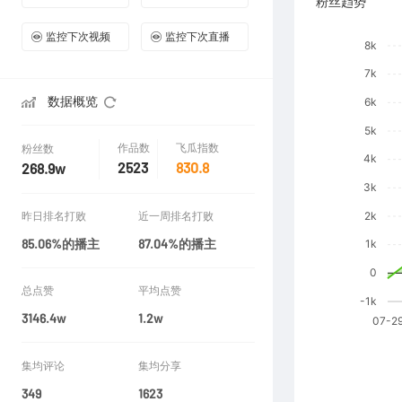
粉丝趋势
监控下次视频
监控下次直播
数据概览
作品数
飞瓜指数
粉丝数
2523
830.8
268.9w
昨日排名打败
近一周排名打败
85.06%的播主
87.04%的播主
总点赞
平均点赞
3146.4w
1.2w
集均评论
集均分享
349
1623