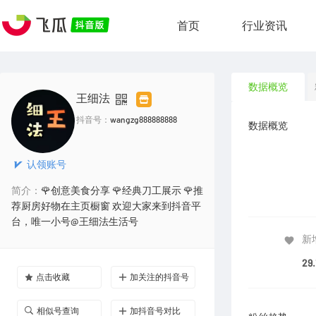
首页
行业资讯
数据概览
王细法
抖音号：
wangzg888888888
数据概览
认领账号
简介：
🌹创意美食分享 🌹经典刀工展示 🌹推
荐厨房好物在主页橱窗 欢迎大家来到抖音平
台，唯一小号@王细法生活号
新
29
点击收藏
加关注的抖音号
相似号查询
加抖音号对比