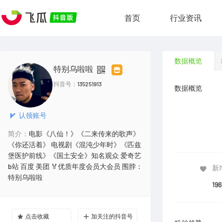
首页
行业资讯
数据概览
特别乌啦啦
抖音号：
135251913
数据概览
认领账号
简介：
电影《八仙！》《二来传来的歌声》
《你还活着》 电视剧《混沌少年时》《匹兹
堡医护前线》《国土安全》知名观众 爱奇艺
b站 百度 美团 🏅优质年度会员大会员 围脖：
新
特别乌啦啦
196
点击收藏
加关注的抖音号