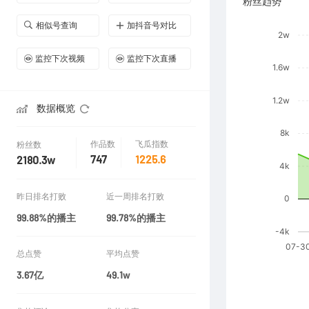
粉丝趋势
相似号查询
加抖音号对比
监控下次视频
监控下次直播
数据概览
作品数
飞瓜指数
粉丝数
747
1225.6
2180.3w
昨日排名打败
近一周排名打败
99.88%的播主
99.78%的播主
总点赞
平均点赞
3.67亿
49.1w