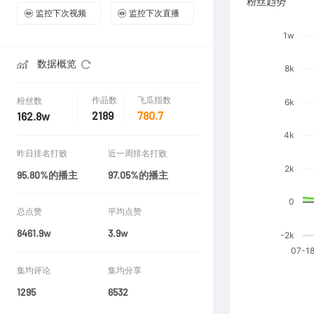
粉丝趋势
监控下次视频
监控下次直播
数据概览
作品数
飞瓜指数
粉丝数
2189
780.7
162.8w
昨日排名打败
近一周排名打败
95.80%的播主
97.05%的播主
总点赞
平均点赞
8461.9w
3.9w
集均评论
集均分享
1295
6532