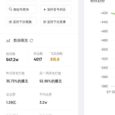
粉丝趋势
相似号查询
加抖音号对比
监控下次视频
监控下次直播
数据概览
作品数
飞瓜指数
粉丝数
4017
815.9
547.2w
昨日排名打败
近一周排名打败
35.73%的播主
52.66%的播主
总点赞
平均点赞
1.29亿
3.2w