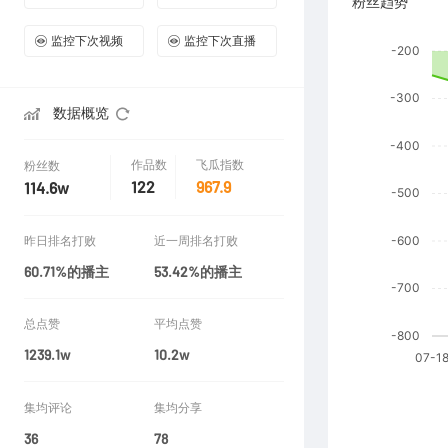
粉丝趋势
监控下次视频
监控下次直播
数据概览
作品数
飞瓜指数
粉丝数
122
967.9
114.6w
昨日排名打败
近一周排名打败
60.71%的播主
53.42%的播主
总点赞
平均点赞
1239.1w
10.2w
集均评论
集均分享
36
78